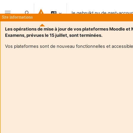
Ga naar hoofdinhoud
Je gebruikt nu de gast-accou
Schakel zoek invoer
Site informations
Zijpaneel
Les opérations de mise à jour de vos plateformes Moodle et
Examens, prévues le 15 juillet, sont terminées.
Vos plateformes sont de nouveau fonctionnelles et accessible
Login required
Gasten hebben geen toegang tot gebruikersprofielen.
Log in met een volwaardige gebruikersaccount om
verder te gaan.
Annuleer
Ga door