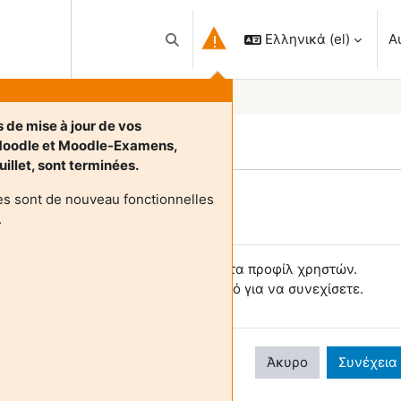
Ελληνικά ‎(el)‎
Α
Εναλλαγή εισόδου αναζήτησης
 de mise à jour de vos
Moodle et Moodle-Examens,
uillet, sont terminées.
es sont de nouveau fonctionnelles
Login required
.
ι επισκέπτες δεν έχουν πρόσβαση στα προφίλ χρηστών.
υνδεθείτε με έναν πλήρη λογαριασμό για να συνεχίσετε.
Άκυρο
Συνέχεια