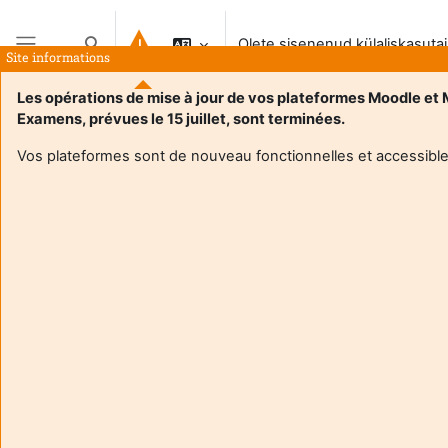
Jäta vahele peasisuni
Olete sisenenud külaliskasuta
Lülitab otsingu sisendi
Site informations
Küljepaneel
Les opérations de mise à jour de vos plateformes Moodle et
Examens, prévues le 15 juillet, sont terminées.
Vos plateformes sont de nouveau fonctionnelles et accessible
Login required
Külalised ei saa kasutajaprofiile vaadata. Jätkamiseks
logige sisse täieõigusliku kasutaja kontoga.
Tühista
Jätka