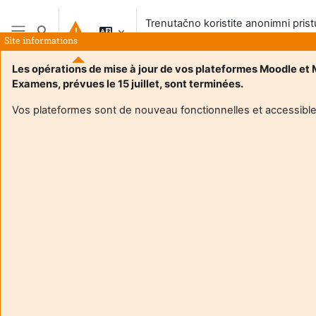
Preskoči na sadržaj
Trenutačno koristite anonimni pris
Toggle search input
sustavu
Site informations
Bočni panel
Les opérations de mise à jour de vos plateformes Moodle et
Examens, prévues le 15 juillet, sont terminées.
Vos plateformes sont de nouveau fonctionnelles et accessible
Login required
Gosti ne mogu pristupiti korisničkim profilima. Prijavite se
s punim korisničkim računom da biste nastavili.
Odustani
Nastavi