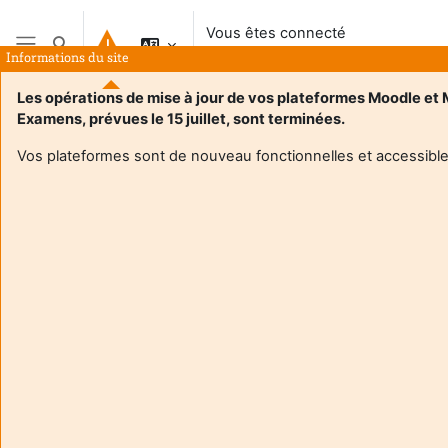
Passer au contenu principal
Vous êtes connecté
Activer/désactiver la saisie de recherche
anonymement
Informations du site
Panneau latéral
Les opérations de mise à jour de vos plateformes Moodle et
Examens, prévues le 15 juillet, sont terminées.
Vos plateformes sont de nouveau fonctionnelles et accessible
Login required
Les utilisateurs anonymes ne peuvent pas consulter les
profils utilisateurs. Veuillez vous connecter avec un
compte utilisateur pour continuer.
Annuler
Continuer