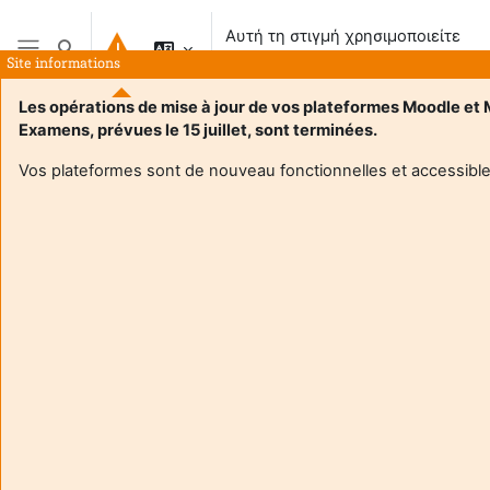
Μετάβαση στο κεντρικό περιεχόμενο
Αυτή τη στιγμή χρησιμοποιείτε
Εναλλαγή εισόδου αναζήτησης
πρόσβαση επισκέπτη
Site informations
Πλευρικός πίνακας
Les opérations de mise à jour de vos plateformes Moodle et
Examens, prévues le 15 juillet, sont terminées.
Vos plateformes sont de nouveau fonctionnelles et accessible
Login required
Οι επισκέπτες δεν έχουν πρόσβαση στα προφίλ
χρηστών. Συνδεθείτε με έναν πλήρη λογαριασμό για να
συνεχίσετε.
Άκυρο
Συνέχεια