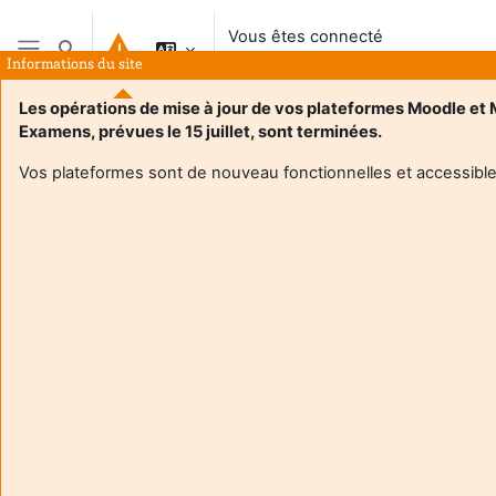
Passer au contenu principal
Vous êtes connecté
Activer/désactiver la saisie de recherche
anonymement
Informations du site
Panneau latéral
Les opérations de mise à jour de vos plateformes Moodle et
Examens, prévues le 15 juillet, sont terminées.
Vos plateformes sont de nouveau fonctionnelles et accessible
Login required
Les utilisateurs anonymes ne peuvent pas consulter les
profils utilisateurs. Veuillez vous connecter avec un
compte utilisateur pour continuer.
Annuler
Continuer