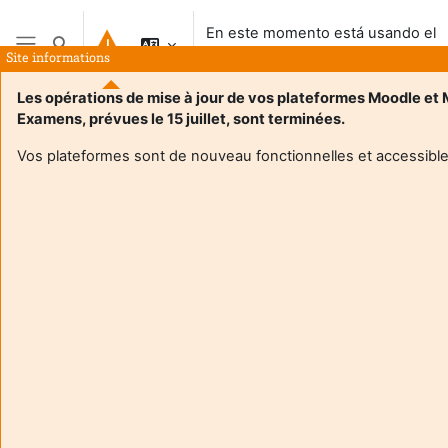
Salta al contenido principal
En este momento está usando el
Selector de búsqueda de entrada
acceso para invitados
Site informations
Panel lateral
Les opérations de mise à jour de vos plateformes Moodle et
Examens, prévues le 15 juillet, sont terminées.
Vos plateformes sont de nouveau fonctionnelles et accessible
Login required
Los invitados no pueden acceder a los perfiles de los
usuarios. Acceda al sistema con un usuario para
continuar.
Cancelar
Continuar