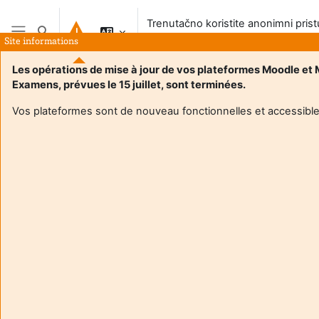
Preskoči na sadržaj
Trenutačno koristite anonimni pris
Toggle search input
sustavu
Site informations
Bočni panel
Les opérations de mise à jour de vos plateformes Moodle et
Examens, prévues le 15 juillet, sont terminées.
Vos plateformes sont de nouveau fonctionnelles et accessible
Login required
Gosti ne mogu pristupiti korisničkim profilima. Prijavite se
s punim korisničkim računom da biste nastavili.
Odustani
Nastavi