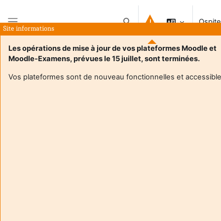
Vai al contenuto principale
Ospite
Attiva/disattiva input di ricerc
Site informations
Pannello laterale
Les opérations de mise à jour de vos plateformes Moodle et
Moodle-Examens, prévues le 15 juillet, sont terminées.
Vos plateformes sont de nouveau fonctionnelles et accessible
Login required
Gli ospiti non possono visualizzare i profili degli utenti. Per
proseguire è necessario autenticarsi.
Annulla
Continua