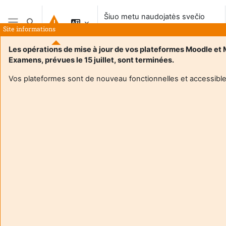
Pereiti į pagrindinį turinį
Šiuo metu naudojatės svečio
Perjungti paieškos įvestį
prieiga
Site informations
Šoninis skydelis
Les opérations de mise à jour de vos plateformes Moodle et
Examens, prévues le 15 juillet, sont terminées.
Vos plateformes sont de nouveau fonctionnelles et accessible
Login required
Svečiai negali pasiekti naudotojo profilio. Prisijunkite su
pilna naudotojo paskyra, kad tęsti.
Atšaukti
Tęsti