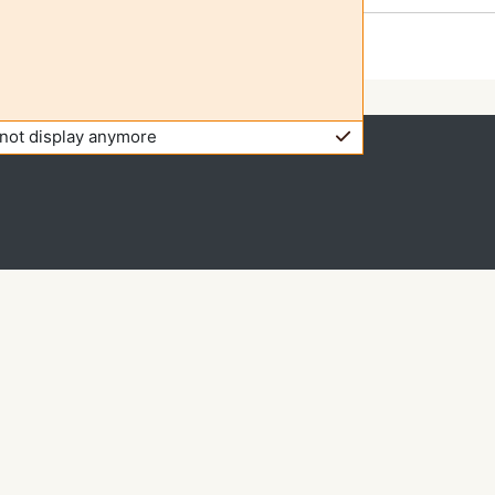
not display anymore
isitante (
Entrar
)