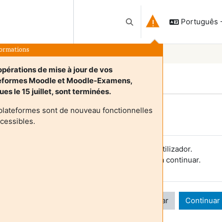
Português - 
Alternar a entrada da pesqu
formations
opérations de mise à jour de vos
eformes Moodle et Moodle-Examens,
ues le 15 juillet, sont terminées.
plateformes sont de nouveau fonctionnelles
Login required
ccessibles.
s visitantes não podem aceder aos perfis de utilizador.
utentique-se com uma conta de utilizador para continuar.
Cancelar
Continuar