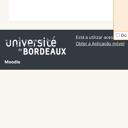
Do 
Está a utilizar acesso de v
Obter a Aplicação móvel
Moodle