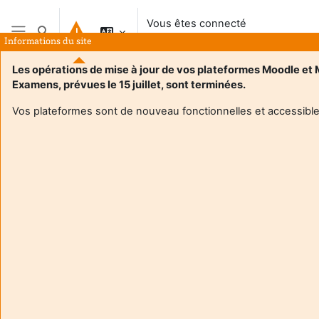
Passer au contenu principal
Vous êtes connecté
Activer/désactiver la saisie de recherche
anonymement
Informations du site
Panneau latéral
Les opérations de mise à jour de vos plateformes Moodle et
Examens, prévues le 15 juillet, sont terminées.
Vos plateformes sont de nouveau fonctionnelles et accessible
Login required
Les utilisateurs anonymes ne peuvent pas consulter les
profils utilisateurs. Veuillez vous connecter avec un
compte utilisateur pour continuer.
Annuler
Continuer