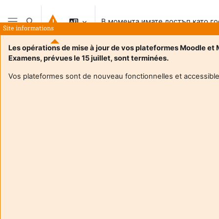
Прескочи на основното съдържание
В момента имате достъп като го
Превключване при въвеждане на търсеното
Site informations
Страничен панел
Les opérations de mise à jour de vos plateformes Moodle et
Examens, prévues le 15 juillet, sont terminées.
Vos plateformes sont de nouveau fonctionnelles et accessible
Login required
Гостите на сайта нямат достъп до профилите на
потребителите. Влезте с потребителско име и
парола за да продължите към профила.
Отказване
Продължаване