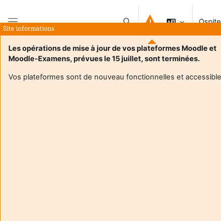
Vai al contenuto principale
Ospite
Attiva/disattiva input di ricerc
Site informations
Pannello laterale
Les opérations de mise à jour de vos plateformes Moodle et
Moodle-Examens, prévues le 15 juillet, sont terminées.
Vos plateformes sont de nouveau fonctionnelles et accessible
Login required
Gli ospiti non possono visualizzare i profili degli utenti. Per
proseguire è necessario autenticarsi.
Annulla
Continua