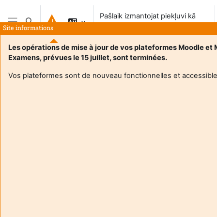
Atvērt galveno saturu
Pašlaik izmantojat piekļuvi kā
Pārslēgt meklēšanas ievadi
viesis
Site informations
Sānu panelis
Les opérations de mise à jour de vos plateformes Moodle et
Examens, prévues le 15 juillet, sont terminées.
Vos plateformes sont de nouveau fonctionnelles et accessible
Login required
Guests cannot access user profiles. Log in with a full
user account to continue.
Atcelt
Turpināt