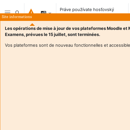
Preskočiť na hlavný obsah
Práve používate hosťovský
Prepnúť vyhľadávanie
prístup
Site informations
Bočný panel
Les opérations de mise à jour de vos plateformes Moodle et
Examens, prévues le 15 juillet, sont terminées.
Vos plateformes sont de nouveau fonctionnelles et accessible
Login required
Hostia nemajú prístup do používateľských profilov.
Prihláste sa používateľským účtom a pokračujte.
Zrušiť
Pokračovať