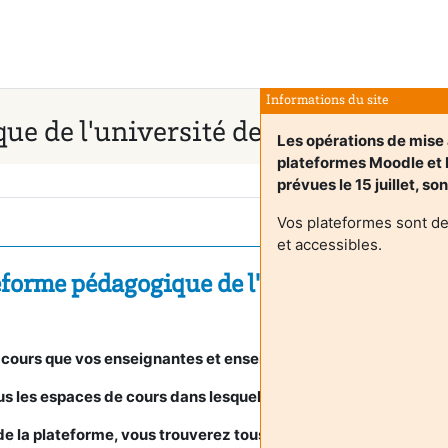
Informations du site
ue de l'université de Bordeaux
Les opérations de mise 
plateformes Moodle e
prévues le 15 juillet, so
Vos plateformes sont d
et accessibles.
eforme pédagogique de l'université de B
 cours que vos enseignantes et enseignants ont mis à votre dis
s les espaces de cours dans lesquels vous êtes inscrit(e).
n de la plateforme, vous trouverez tous
nos tutoriels et foire au