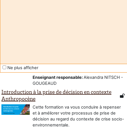
This training will lead you to rethink and
improve your decision-making process in the
context of the socio-environmental crisis.
Enseignant:
Amandine Brizio
Enseignant:
Caitriona Carter
Enseignant:
Caitriona Carter
Enseignant:
Carli Fabre
Enseignant:
Lucie Lagardere
Enseignant:
Eric Mace
Enseignant:
Blanche Masclef
Ne plus afficher
Enseignant:
Alexandra Nitsch - Gougeaud
Enseignant responsable
:
Alexandra NITSCH -
GOUGEAUD
Introduction à la prise de décision en contexte
Anthropocène
Cette formation va vous conduire à repenser
et à améliorer votre processus de prise de
décision au regard du contexte de crise socio-
environnementale.