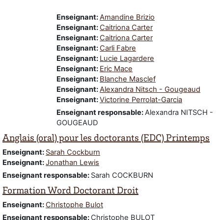
Enseignant:
Amandine Brizio
Enseignant:
Caitriona Carter
Enseignant:
Caitriona Carter
Enseignant:
Carli Fabre
Enseignant:
Lucie Lagardere
Enseignant:
Eric Mace
Enseignant:
Blanche Masclef
Enseignant:
Alexandra Nitsch - Gougeaud
Enseignant:
Victorine Perrolat-Garcia
Enseignant responsable
:
Alexandra NITSCH -
GOUGEAUD
Anglais (oral) pour les doctorants (EDC) Printemps
Enseignant:
Sarah Cockburn
Enseignant:
Jonathan Lewis
Enseignant responsable
:
Sarah COCKBURN
Formation Word Doctorant Droit
Enseignant:
Christophe Bulot
Enseignant responsable
:
Christophe BULOT