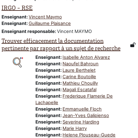
IRGO - RSE
Enseignant:
Vincent Maymo
Enseignant:
Guillaume Plaisance
Enseignant responsable
:
Vincent MAYMO
Trouver efficacement la documentation
pertinente par rapport à un sujet de recherche
Enseignant:
Isabelle Anton Alvarez
Enseignant:
Naoufel Bahroun
Enseignant:
Laure Berthelet
Enseignant:
Carine Boutoille
Enseignant:
Mathieu Chouilly
Enseignant:
Magali Escatafal
Enseignant:
Frederique Flamerie De
Lachapelle
Enseignant:
Emmanuelle Floch
Enseignant:
Jean-Yves Galipienso
Enseignant:
Severine Harding
Enseignant:
Marie Harry
Enseignant:
Helene Plouseau-Guede