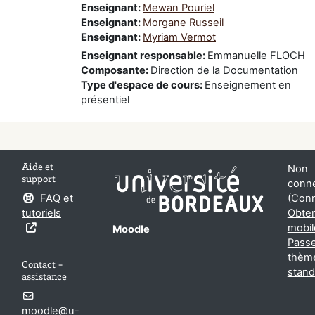
Enseignant:
Mewan Pouriel
Enseignant:
Morgane Russeil
Enseignant:
Myriam Vermot
Enseignant responsable
:
Emmanuelle FLOCH
Composante
:
Direction de la Documentation
Type d'espace de cours
:
Enseignement en
présentiel
Aide et
Non
support
conne
FAQ et
(
Conn
tutoriels
Obten
mobil
Moodle
Passe
thèm
Contact -
stand
assistance
moodle@u-