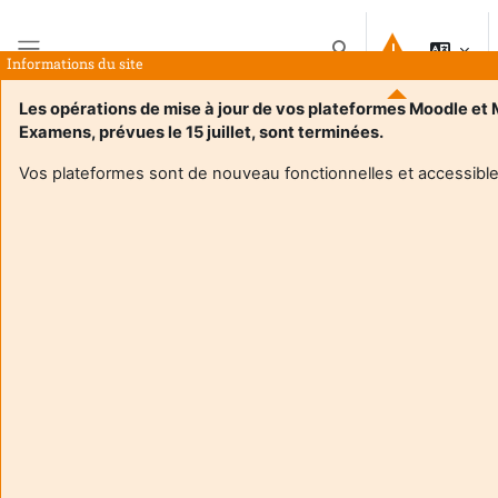
Passer au contenu principal
Activer/désactiver la 
Informations du site
Panneau latéral
Les opérations de mise à jour de vos plateformes Moodle et
Examens, prévues le 15 juillet, sont terminées.
Accueil
Cours
Doctorat
Vos plateformes sont de nouveau fonctionnelles et accessible
Doctorat
Catégories de cours
Rechercher des cours
Rechercher des cou
Mathematical Perspectives on AI and Data Science:
A Focus on Random Matrices and Optimal
Transport