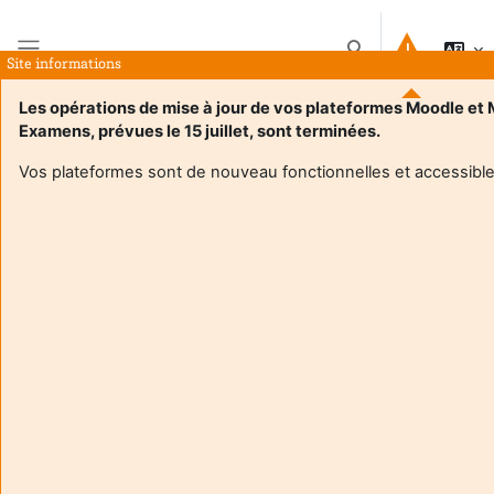
Salta al contenido principal
Selector de búsque
Site informations
Panel lateral
Les opérations de mise à jour de vos plateformes Moodle et
Examens, prévues le 15 juillet, sont terminées.
Plateforme pédagogique de l'université de
Vos plateformes sont de nouveau fonctionnelles et accessible
Bordeaux
Bienvenue sur la plateforme pédagogique de
l'université de Bordeaux
Vous trouverez ici les espaces de cours que vos
enseignantes et enseignants ont mis à votre
disposition.