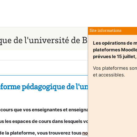
Site informations
ue de l'université de Bordeaux
Les opérations de m
plateformes Moodl
prévues le 15 juillet
Vos plateformes son
et accessibles.
eforme pédagogique de l'université de B
 cours que vos enseignantes et enseignants ont mis à votre dis
s les espaces de cours dans lesquels vous êtes inscrit(e).
n de la plateforme, vous trouverez tous
nos tutoriels et foire au