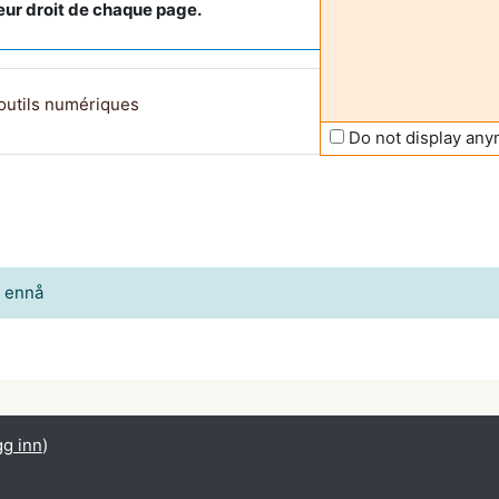
ieur droit de chaque page.
Side
outils numériques
Do not display an
t ennå
g inn
)