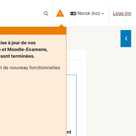
Norsk ‎(no)‎
Logg inn
Veksle inndata for søk
Åpne
ise à jour de vos
e et Moodle-Examens,
, sont terminées.
t de nouveau fonctionnelles
ordeaux
position.
x questions
en cliquant sur le point