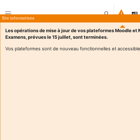
Tovább a fő tartalomhoz
Keresési bemenet
Site informations
Oldalpanel
Les opérations de mise à jour de vos plateformes Moodle et
Examens, prévues le 15 juillet, sont terminées.
Kezdőoldal
Kurzusok
FTLV - DU - DIU - Capacités
DAEU
Vos plateformes sont de nouveau fonctionnelles et accessible
DAEU
Kurzuskategóriák
Kurzusok keresése
Kurzusok keresése
Diplôme d'Accès aux Etudes Universitaires