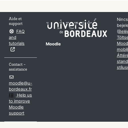
Aide et
Nincs
support
bejel
FAQ
(
Belé
and
Töltse
tutorials
Moodl
Moodle
mobil
Áttér
stand
Contact -
stílus
assistance
moodle@u-
bordeaux.fr
Help us
to improve
Moodle
support