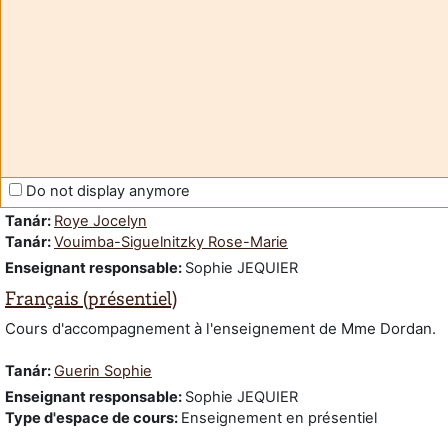
DAEU B : salle des enseignants
Tanár:
Dauphole-Fouillet Bertrand
Tanár:
Dordan Isabelle
Tanár:
Gaudin Etienne
Tanár:
Giacomoni Jacques
Tanár:
Golenia Sylvain
Tanár:
Guerin Sophie
Tanár:
Jolivet Vanessa
Tanár:
Le Coustumer Philippe
Do not display anymore
Tanár:
Maille Laurence
Tanár:
Roye Jocelyn
Tanár:
Vouimba-Siguelnitzky Rose-Marie
Enseignant responsable
:
Sophie JEQUIER
Français (présentiel)
Cours d'accompagnement à l'enseignement de Mme Dordan.
Tanár:
Guerin Sophie
Enseignant responsable
:
Sophie JEQUIER
Type d'espace de cours
:
Enseignement en présentiel