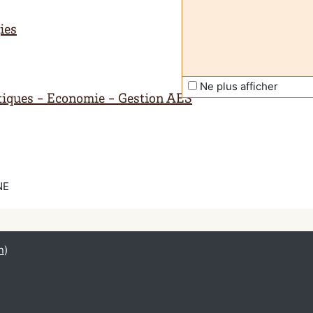
ies
Ne plus afficher
litiques - Economie - Gestion AES
NE
n
)