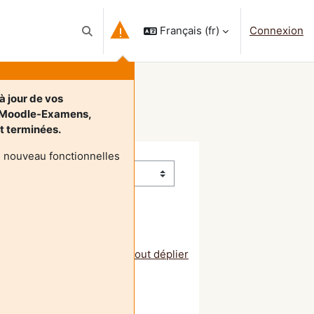
Français ‎(fr)‎
Connexion
Activer/désactiver la saisie de recherche
à jour de vos
t Moodle-Examens,
nt terminées.
e nouveau fonctionnelles
Tout déplier