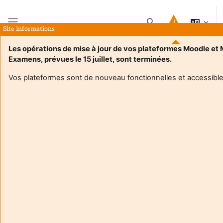
Preskočiť na hlavný obsah
Prepnúť vyhľadávanie
Site informations
Bočný panel
Les opérations de mise à jour de vos plateformes Moodle et
Examens, prévues le 15 juillet, sont terminées.
Domov
Kurzy
Hors Offre de Formation
PHASE
Vos plateformes sont de nouveau fonctionnelles et accessible
PHASE
Kategórie kurzov
Vyhľadať kurzy
Vyhľadať kurzy
Rozbaliť všetko
Espaces Étudiants
Espaces Enseignants et Scolarités