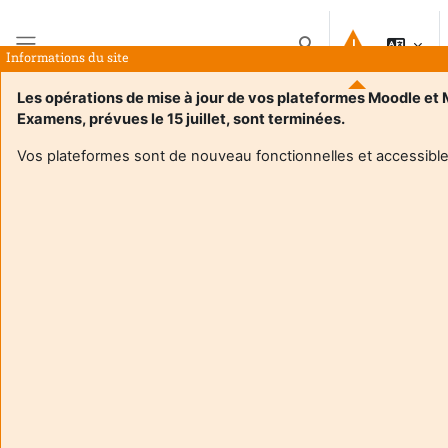
Passer au contenu principal
Activer/désactiver la 
Informations du site
Panneau latéral
Les opérations de mise à jour de vos plateformes Moodle et
Examens, prévues le 15 juillet, sont terminées.
Accueil
Cours
UE 1.6 : Gestion comptable et fiscale
Résumé
Vos plateformes sont de nouveau fonctionnelles et accessible
Informations du cours
Enrol users according to the institutional scholarship
management system
UE 1.6 : Gestion comptable et fiscale
Enseignant:
Lisa Escrig
Enseignant responsable
:
Lisa ESCRIG