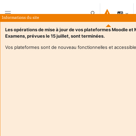
Passer au contenu principal
Activer/désactiver la 
Informations du site
Panneau latéral
Les opérations de mise à jour de vos plateformes Moodle et
Examens, prévues le 15 juillet, sont terminées.
Accueil
Cours
UE 1.8 : Management de projet
Résumé
Vos plateformes sont de nouveau fonctionnelles et accessible
Informations du cours
Enrol users according to the institutional scholarship
management system
UE 1.8 : Management de projet
Enseignant:
Anna Dean
Enseignant:
Lisa Escrig
Enseignant responsable
:
Lisa ESCRIG