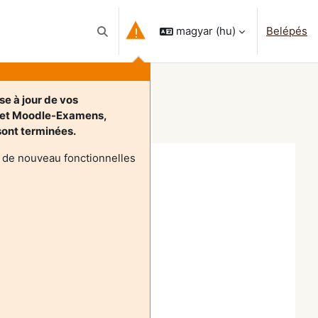
magyar ‎(hu)‎
Belépés
Keresési bemeneti adatok váltása
se à jour de vos
 et Moodle-Examens,
 sont terminées.
 de nouveau fonctionnelles