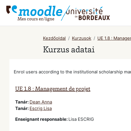
Tovább a fő tartalomhoz
Kezdőoldal
Kurzusok
UE 1.8 : Manage
Kurzus adatai
Enrol users according to the institutional scholarship 
UE 1.8 : Management de projet
Tanár:
Dean Anna
Tanár:
Escrig Lisa
Enseignant responsable
:
Lisa ESCRIG