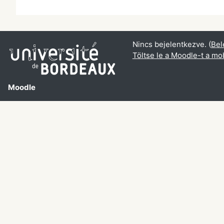
Nincs bejelentkezve. (
Bel
Töltse le a Moodle-t a mob
Moodle