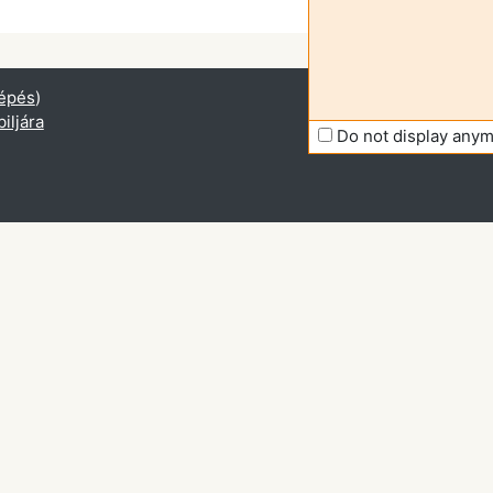
épés
)
iljára
Do not display any