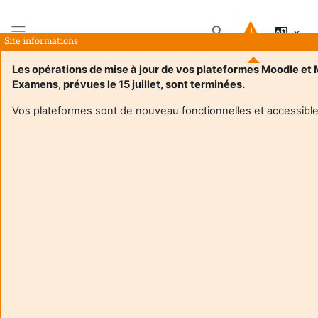
Salt la conţinutul principal
Afișați căutarea
Site informations
Panou lateral
Les opérations de mise à jour de vos plateformes Moodle et
Examens, prévues le 15 juillet, sont terminées.
Acasă
Cursuri
UE 1.8 : Management de projet
Rezumat
Vos plateformes sont de nouveau fonctionnelles et accessible
Informații curs
Enrol users according to the institutional scholarship
management system
UE 1.8 : Management de projet
Formator:
Anna Dean
Formator:
Lisa Escrig
Enseignant responsable
:
Lisa ESCRIG