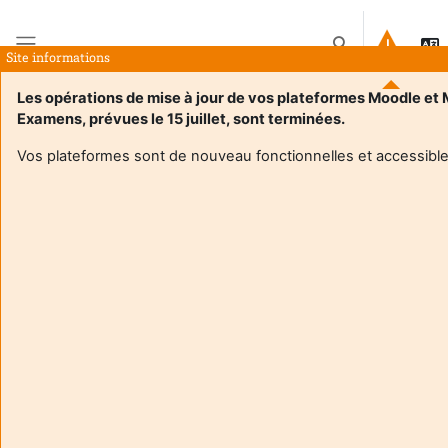
Preskoči na sadržaj
Toggle search in
Site informations
Bočni panel
Les opérations de mise à jour de vos plateformes Moodle et
Examens, prévues le 15 juillet, sont terminées.
Naslovnica
E-kolegiji
Cours de GPlissonneau
Sažetak
Vos plateformes sont de nouveau fonctionnelles et accessible
Informacije o e-kolegiju
Enrol users according to the institutional scholarship
management system
Cours de GPlissonneau
Nastavnik:
Gersende Plissonneau
Enseignant responsable
:
Gersende PLISSONNEAU
Composante
:
INSPE33