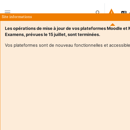
Ir para o conteúdo principal
Alternar a entrad
Site informations
Painel lateral
Les opérations de mise à jour de vos plateformes Moodle et
Examens, prévues le 15 juillet, sont terminées.
Página principal
Disciplinas
Cours de GPlissonneau
Sumário
Vos plateformes sont de nouveau fonctionnelles et accessible
Informações sobre a disciplina
Enrol users according to the institutional scholarship
management system
Cours de GPlissonneau
Professor:
Gersende Plissonneau
Enseignant responsable
:
Gersende PLISSONNEAU
Composante
:
INSPE33