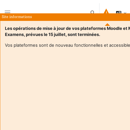
Ana içeriğe git
Arama girişini değişt
Site informations
Yan panel
Les opérations de mise à jour de vos plateformes Moodle et
Examens, prévues le 15 juillet, sont terminées.
Ana sayfa
Dersler
Cours de GPlissonneau
Özet
Vos plateformes sont de nouveau fonctionnelles et accessible
Ders bilgisi
Enrol users according to the institutional scholarship
management system
Cours de GPlissonneau
Eğitimci:
Gersende Plissonneau
Enseignant responsable
:
Gersende PLISSONNEAU
Composante
:
INSPE33