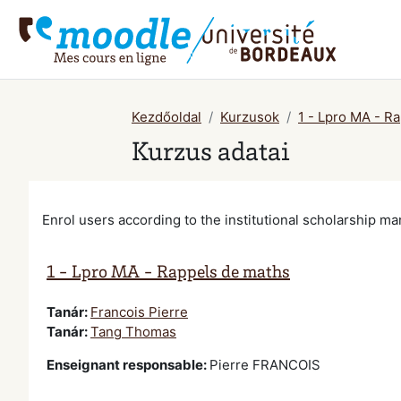
Tovább a fő tartalomhoz
Kezdőoldal
Kurzusok
1 - Lpro MA - R
Kurzus adatai
Enrol users according to the institutional scholarship 
1 - Lpro MA - Rappels de maths
Tanár:
Francois Pierre
Tanár:
Tang Thomas
Enseignant responsable
:
Pierre FRANCOIS