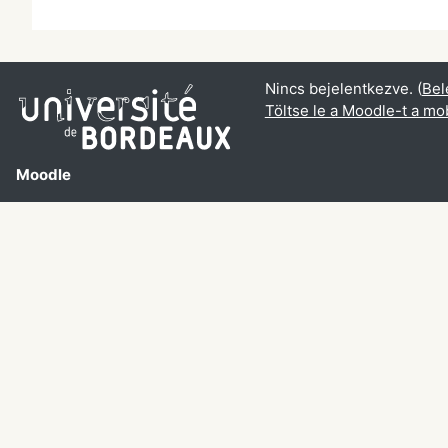
Nincs bejelentkezve. (
Bel
Töltse le a Moodle-t a mob
Moodle