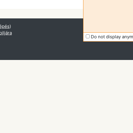
épés
)
iljára
Do not display any