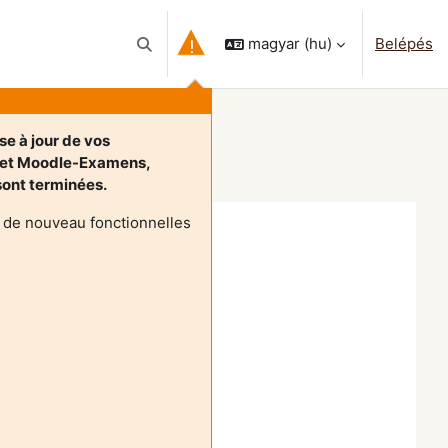
magyar ‎(hu)‎
Belépés
Keresési bemeneti adatok váltása
se à jour de vos
 et Moodle-Examens,
 sont terminées.
 de nouveau fonctionnelles