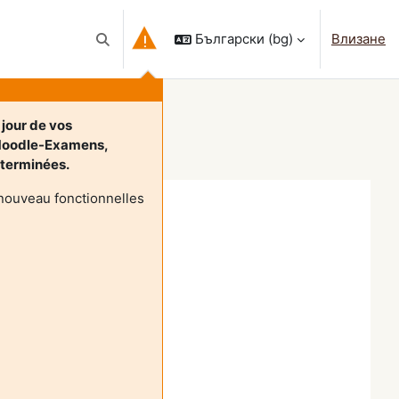
Български ‎(bg)‎
Влизане
Превключване при въвеждане на търсеното
 jour de vos
Moodle-Examens,
t terminées.
nouveau fonctionnelles
ipe commerciale
---------------------