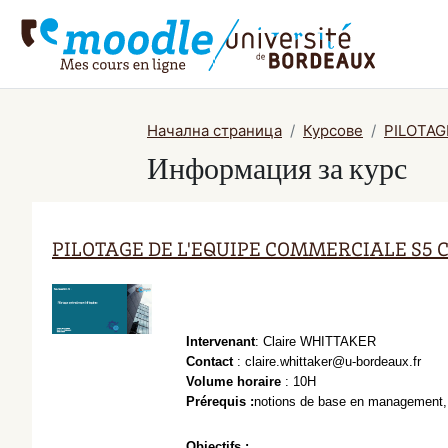
Прескочи на основното съдържание
Начална страница
Курсове
PILOTAG
Информация за курс
PILOTAGE DE L'EQUIPE COMMERCIALE S5 
Intervenant
: Claire WHITTAKER
Contact
 : claire.whittaker@u-bordeaux.fr
Volume horaire 
: 10H  
Prérequis :
notions de base en management, 
Objectifs : 