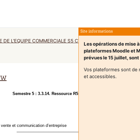
Site informations
E DE L'EQUIPE COMMERCIALE S5 CW
Резюме
Les opérations de mise à
plateformes Moodle et 
prévues le 15 juillet, son
Vos plateformes sont de 
et accessibles.
CW
Semestre 5 : 3.3.14. Ressource R5.BDM RC.14 : Pilotage de l’équ
vente et communication d’entreprise
--------------------------------------------------------------------------------------------------