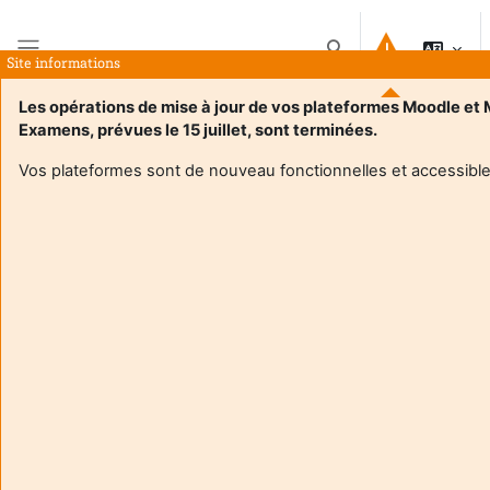
Atvērt galveno saturu
Pārslēgt meklēšanas i
Site informations
Sānu panelis
Les opérations de mise à jour de vos plateformes Moodle et
Examens, prévues le 15 juillet, sont terminées.
Sākums
Kursi
Master 1 ASE N°4 La justice scolaire
Kopsavilkums
Vos plateformes sont de nouveau fonctionnelles et accessible
Informācija par kursu
Enrol users according to the institutional scholarship
management system
Master 1 ASE N°4 La justice scolaire
Pasniedzējs:
Sophie Carrere
Enseignant responsable
:
Sophie CARRERE