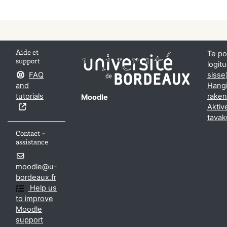
Aide et
Te po
support
logitu
FAQ
sisse
and
Hangi
tutorials
rake
Moodle
Aktiv
tavak
Contact -
assistance
moodle@u-
bordeaux.fr
Help us
to improve
Moodle
support