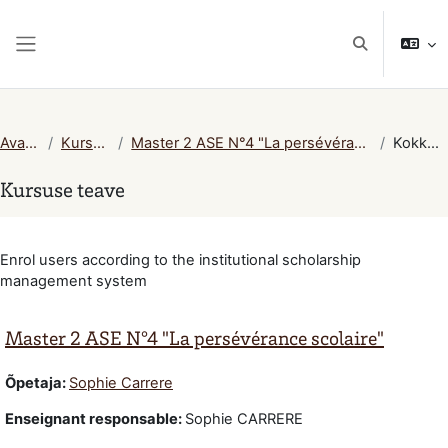
Jäta vahele peasisuni
Lülitab otsing
Küljepaneel
Avaleht
Kursused
Master 2 ASE N°4 "La persévérance scolaire"
Kokkuvõte
Kursuse teave
Enrol users according to the institutional scholarship
management system
Master 2 ASE N°4 "La persévérance scolaire"
Õpetaja:
Sophie Carrere
Enseignant responsable
:
Sophie CARRERE