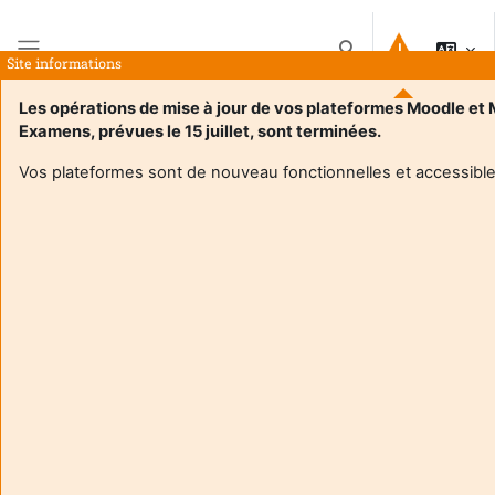
Μετάβαση στο κεντρικό περιεχόμενο
Εναλλαγή εισόδου 
Site informations
Πλευρικός πίνακας
Les opérations de mise à jour de vos plateformes Moodle et
Examens, prévues le 15 juillet, sont terminées.
Αρχική
Μαθήματα
UE3 Partenariats et cooperation
Περίληψη
Vos plateformes sont de nouveau fonctionnelles et accessible
Πληροφορίες μαθήματος
Enrol users according to the institutional scholarship
management system
UE3 Partenariats et cooperation
Διδάσκων:
Sophie Carrere
Enseignant responsable
:
Sophie CARRERE