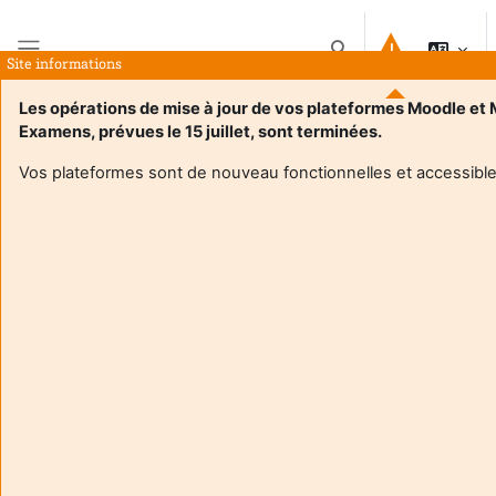
Atvērt galveno saturu
Pārslēgt meklēšanas i
Site informations
Sānu panelis
Les opérations de mise à jour de vos plateformes Moodle et
Examens, prévues le 15 juillet, sont terminées.
Sākums
Kursi
UE3 Partenariats et cooperation
Kopsavilkums
Vos plateformes sont de nouveau fonctionnelles et accessible
Informācija par kursu
Enrol users according to the institutional scholarship
management system
UE3 Partenariats et cooperation
Pasniedzējs:
Sophie Carrere
Enseignant responsable
:
Sophie CARRERE