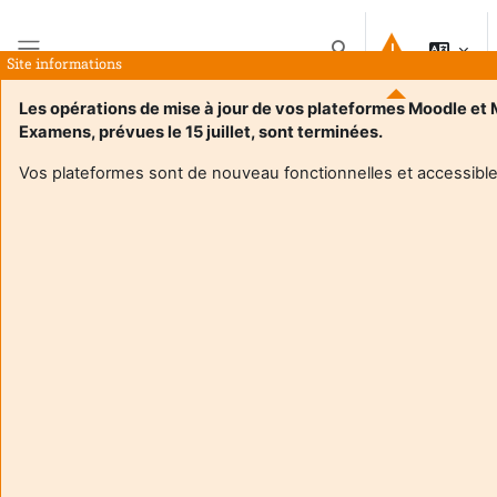
Salt la conţinutul principal
Afișați căutarea
Site informations
Panou lateral
Les opérations de mise à jour de vos plateformes Moodle et
Examens, prévues le 15 juillet, sont terminées.
Acasă
Cursuri
UE3 Partenariats et cooperation
Rezumat
Vos plateformes sont de nouveau fonctionnelles et accessible
Informații curs
Enrol users according to the institutional scholarship
management system
UE3 Partenariats et cooperation
Formator:
Sophie Carrere
Enseignant responsable
:
Sophie CARRERE