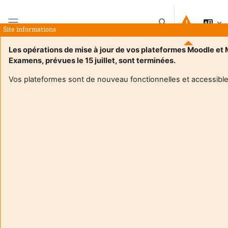
Pereiti į pagrindinį turinį
Perjungti paieškos į
Site informations
Šoninis skydelis
Les opérations de mise à jour de vos plateformes Moodle et
Examens, prévues le 15 juillet, sont terminées.
Pagrindinis
Kursai
4TIM614U - Informatique embarquee
Suvestinė
Vos plateformes sont de nouveau fonctionnelles et accessible
Kursų informacija
Enrol users according to the institutional scholarship
management system
4TIM614U - Informatique embarquee
Dėstytojas:
Thomas Tang
Enseignant responsable
:
Thomas TANG