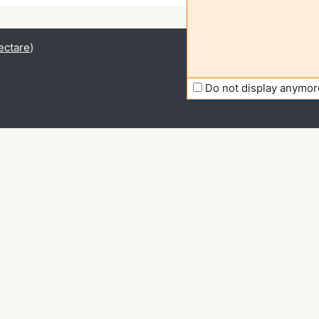
ectare
)
Do not display anymor