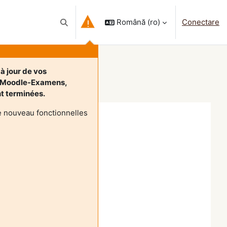
Română ‎(ro)‎
Conectare
Afișați căutarea
à jour de vos
t Moodle-Examens,
ont terminées.
e nouveau fonctionnelles