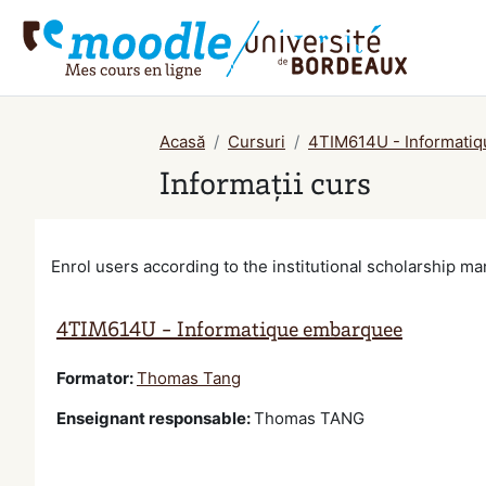
Salt la conţinutul principal
Acasă
Cursuri
4TIM614U - Informati
Informații curs
Enrol users according to the institutional scholarship 
4TIM614U - Informatique embarquee
Formator:
Thomas Tang
Enseignant responsable
:
Thomas TANG