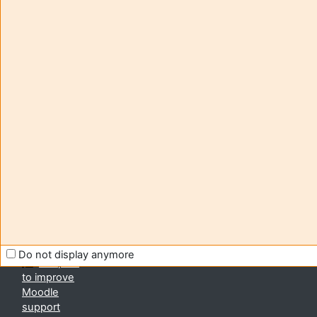
Aide et
您尚
support
未登
FAQ
录。
and
(
登
tutorials
录
)
Moodle
获取
移动
应用
Contact -
切换
assistance
到标
准主
moodle@u-
题
bordeaux.fr
Do not display anymore
Help us
to improve
Moodle
support