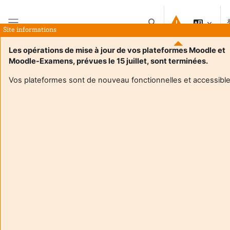
跳到主要内容
切换搜索输入
Site informations
停靠面板
Les opérations de mise à jour de vos plateformes Moodle et
Moodle-Examens, prévues le 15 juillet, sont terminées.
首页
课程
4TIM614U - Informatique embarquee
概要
Vos plateformes sont de nouveau fonctionnelles et accessible
课程信息
Enrol users according to the institutional scholarship
management system
4TIM614U - Informatique embarquee
教师:
TangThomas
Enseignant responsable
:
Thomas TANG