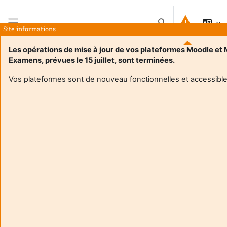
Ana içeriğe git
Arama girişini değişt
Site informations
Yan panel
Les opérations de mise à jour de vos plateformes Moodle et
Examens, prévues le 15 juillet, sont terminées.
Ana sayfa
Dersler
4TIM812U - Systèmes microprogrammés
Özet
Vos plateformes sont de nouveau fonctionnelles et accessible
Ders bilgisi
Enrol users according to the institutional scholarship
management system
4TIM812U - Systèmes microprogrammés
Eğitimci:
Thomas Tang
Enseignant responsable
:
Thomas TANG