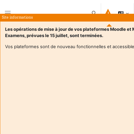
Μετάβαση στο κεντρικό περιεχόμενο
Εναλλαγή εισόδου 
Site informations
Πλευρικός πίνακας
Les opérations de mise à jour de vos plateformes Moodle et
Examens, prévues le 15 juillet, sont terminées.
Αρχική
Μαθήματα
M1 CCA IFRS
Περίληψη
Vos plateformes sont de nouveau fonctionnelles et accessible
Πληροφορίες μαθήματος
Enrol users according to the institutional scholarship
management system
M1 CCA IFRS
Διδάσκων:
Veronique Darmendrail
Enseignant responsable
:
Veronique DARMENDRAIL