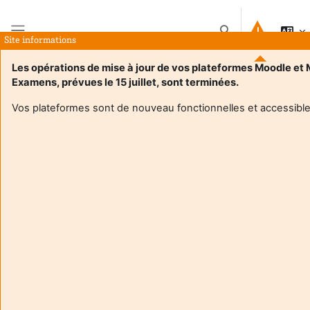
Vai al contenuto principale
Attiva/disattiva inpu
Site informations
Pannello laterale
Les opérations de mise à jour de vos plateformes Moodle et
Examens, prévues le 15 juillet, sont terminées.
Home
Corsi
M1 CCA IFRS
Introduzione
Vos plateformes sont de nouveau fonctionnelles et accessible
Informazioni sul corso
Enrol users according to the institutional scholarship
management system
M1 CCA IFRS
Docente:
Veronique Darmendrail
Enseignant responsable
:
Veronique DARMENDRAIL