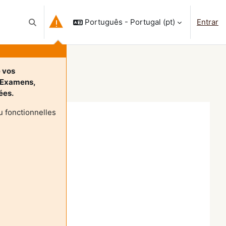
Português - Portugal ‎(pt)‎
Entrar
Alternar a entrada da pesquisa
e vos
-Examens,
nées.
 fonctionnelles