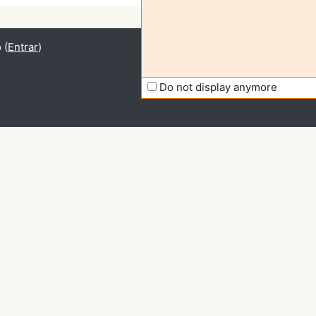
 (
Entrar
)
Do not display anymore