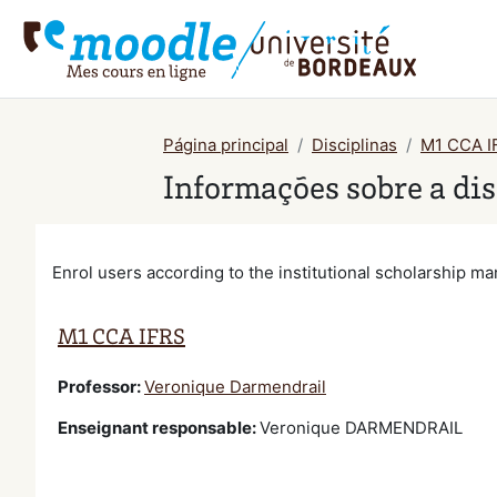
Ir para o conteúdo principal
Página principal
Disciplinas
M1 CCA I
Informações sobre a dis
Enrol users according to the institutional scholarship 
M1 CCA IFRS
Professor:
Veronique Darmendrail
Enseignant responsable
:
Veronique DARMENDRAIL