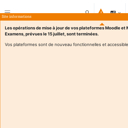
Salt la conţinutul principal
Afișați căutarea
Site informations
Panou lateral
Les opérations de mise à jour de vos plateformes Moodle et
Examens, prévues le 15 juillet, sont terminées.
Acasă
Cursuri
M1 CCA IFRS
Rezumat
Vos plateformes sont de nouveau fonctionnelles et accessible
Informații curs
Enrol users according to the institutional scholarship
management system
M1 CCA IFRS
Formator:
Veronique Darmendrail
Enseignant responsable
:
Veronique DARMENDRAIL