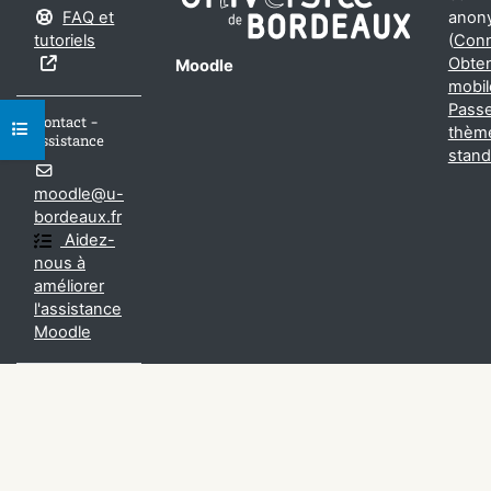
FAQ et
anon
tutoriels
(
Conn
Obten
Moodle
mobil
Passe
Contact -
Ouvrir l’index du cours
thèm
assistance
stand
moodle@u-
bordeaux.fr
Aidez-
nous à
améliorer
l'assistance
Moodle