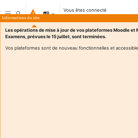
Passer au contenu principal
Vous êtes connecté
Activer/désactiver la saisie de recherche
anonymement
Informations du site
Panneau latéral
Les opérations de mise à jour de vos plateformes Moodle et
Examens, prévues le 15 juillet, sont terminées.
Accueil
Cours
Tutothèque - Etudiants
Vos plateformes sont de nouveau fonctionnelles et accessible
Tutothèque - Etudiants