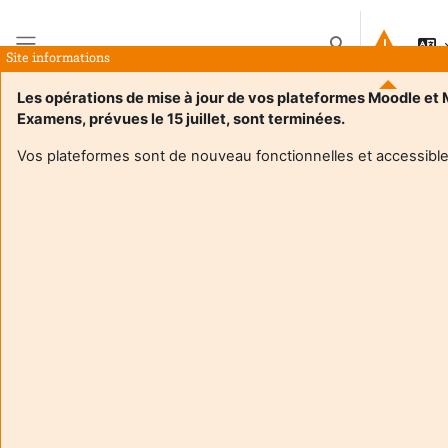
Ir para o conteúdo principal
Alternar a entrad
Site informations
Painel lateral
Les opérations de mise à jour de vos plateformes Moodle et
Examens, prévues le 15 juillet, sont terminées.
Página principal
Páginas do site
Aide et supports Moodle et outils numériques
Vos plateformes sont de nouveau fonctionnelles et accessible
PÁGINA
Aide et supports Moodle et outils numériques
Aide et supports Moodle et outils numériques
Requisitos de conclusão
Bienvenue sur les espaces "Tutothèque"
destinés aux enseignant(e)s et étudiant(e)s.