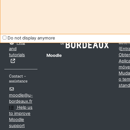
Jump to activity
Aide et
Utiliz
support
não
Do not display anymore
FAQ
auten
and
(
Entra
tutorials
Obter
Moodle
Aplic
móve
Mudar
Contact -
o te
assistance
stand
moodle@u-
bordeaux.fr
Help us
to improve
Moodle
support