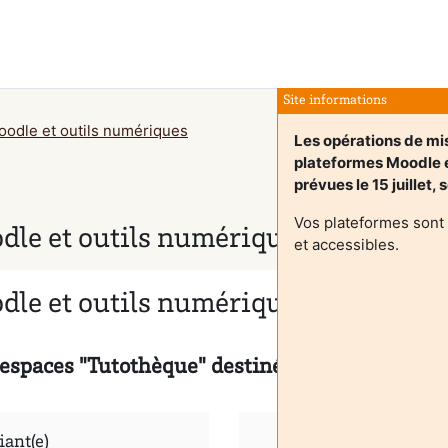
Site informations
oodle et outils numériques
Les opérations de mis
plateformes Moodle
prévues le 15 juillet,
Vos plateformes sont
dle et outils numériques
et accessibles.
dle et outils numériques
espaces "Tutothèque" destinés aux enseignant(e
iant(e)
Je suis