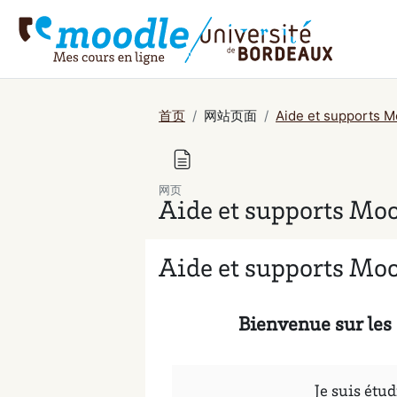
跳到主要内容
首页
网站页面
Aide et supports M
网页
Aide et supports Moo
Aide et supports Moo
完成条件
Bienvenue sur les 
Je suis étud