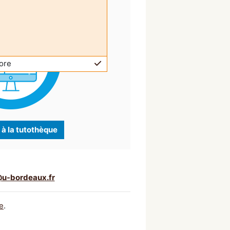
ore
à la tutothèque
u-bordeaux.fr
e
.