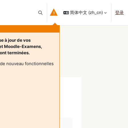
简体中文 ‎(zh_cn)‎
登录
切换搜索输入
e à jour de vos
 et Moodle-Examens,
 sont terminées.
 de nouveau fonctionnelles
)s et étudiant(e)s.
 enseignant(e)