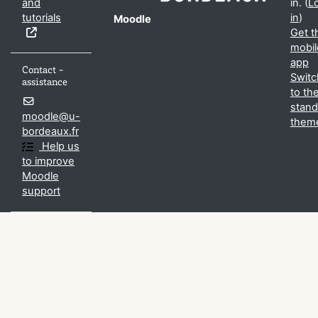
and
in. (
L
tutorials
in
)
Moodle
Get t
mobil
app
Contact -
Switc
assistance
to th
stand
moodle@u-
them
bordeaux.fr
Help us
to improve
Moodle
support