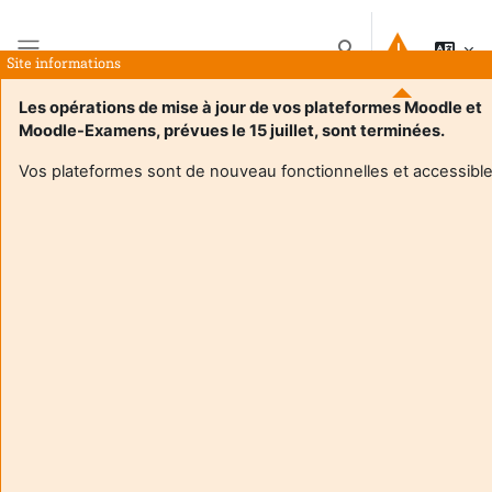
Skip to main content
Toggle search input
Site informations
Side panel
Les opérations de mise à jour de vos plateformes Moodle et
Moodle-Examens, prévues le 15 juillet, sont terminées.
Home
Courses
Hors Offre de Formation
Structures de recherche
Vos plateformes sont de nouveau fonctionnelles et accessible
Structures de recherche
Course categories
Search courses
Search courses
School of Advanced Studies in Demography
(ASD) - Distance learning in demographic
analysis